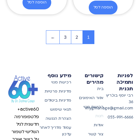
הוספה לסל
הוספה לסל
←
3
2
1
לפניות
קישורים
מידע נוסף
ותמיכה
מהירים
רכישת מנוי
תכנית
בית
מדיניות פרטיות
רבי יוסף בוכריץ
אזור האימונים
מדיניות ביטולים
36
רכישת מנוי
vnygmanage@gmail.com
active60+
תנאי שימוש
חנות
פלטפומרמה
055-991-6666
הצהרת הנגשה
חדשנית לגיל
אודות
עמוד מדריך לאחר
השלישי לשמור
צור קשר
עדכון
על כושר ואורך