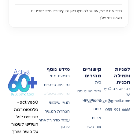
טיפ: אם תרצי, אפשר להוסיף כאן גם קישור לעמוד “מדיניות
משלוחים” שלך.
לפניות
קישורים
מידע נוסף
ותמיכה
מהירים
רכישת מנוי
תכנית
בית
מדיניות פרטיות
רבי יוסף בוכריץ
אזור האימונים
מדיניות ביטולים
36
רכישת מנוי
vnygmanage@gmail.com
active60+
תנאי שימוש
חנות
פלטפומרמה
055-991-6666
הצהרת הנגשה
חדשנית לגיל
אודות
עמוד מדריך לאחר
השלישי לשמור
צור קשר
עדכון
על כושר ואורך