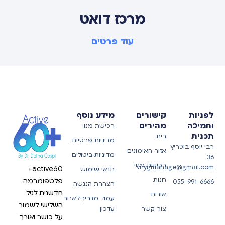
מרכז דואט
עוד פרטים
לפניות
קישורים
מידע נוסף
ותמיכה
מהירים
רכישת מנוי
תכנית
בית
מדיניות פרטיות
רבי יוסף בוכריץ
אזור האימונים
מדיניות ביטולים
36
רכישת מנוי
vnygmanage@gmail.com
active60+
תנאי שימוש
חנות
פלטפומרמה
055-991-6666
הצהרת הנגשה
חדשנית לגיל
אודות
עמוד מדריך לאחר
השלישי לשמור
צור קשר
עדכון
על כושר ואורך