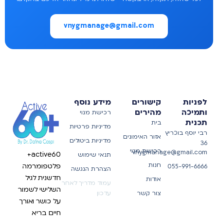
vnygmanage@gmail.com
לפניות
קישורים
מידע נוסף
ותמיכה
מהירים
רכישת מנוי
תכנית
בית
מדיניות פרטיות
רבי יוסף בוכריץ
אזור האימונים
מדיניות ביטולים
36
רכישת מנוי
vnygmanage@gmail.com
active60+
תנאי שימוש
חנות
פלטפומרמה
055-991-6666
הצהרת הנגשה
חדשנית לגיל
אודות
עמוד מדריך לאחר
השלישי לשמור
צור קשר
עדכון
על כושר ואורך
חיים בריא