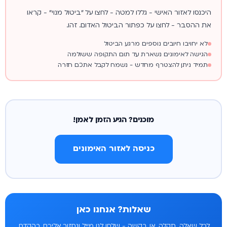
היכנסו לאזור האישי - גללו למטה - לחצו על "ביטול מנוי" - קראו
את ההסבר - לחצו על כפתור הביטול האדום. זהו.
לא יחויבו חיובים נוספים מרגע הביטול
הגישה לאימונים נשארת עד תום התקופה ששולמה
תמיד ניתן להצטרף מחדש - נשמח לקבל אתכם חזרה
מוכנים? הגיע הזמן לאמן!
כניסה לאזור האימונים
שאלות? אנחנו כאן
לכל שאלה, תקלה, או בקשה - שלחו לנו מייל ונחזור אליכם בהקדם.