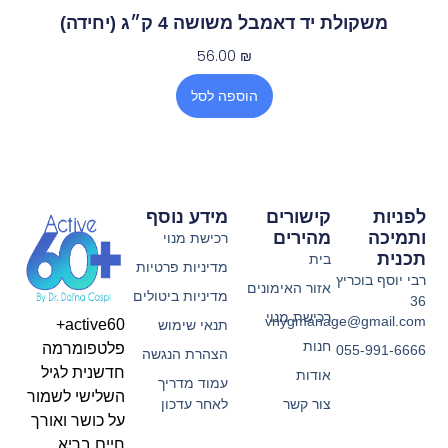
משקולת יד דאמבל משושה 4 ק״ג (יחידה)
56.00
₪
הוספה לסל
לפניות
קישורים
מידע נוסף
ותמיכה
מהירים
רכישת מנוי
תכנית
בית
מדיניות פרטיות
רבי יוסף בוכריץ
אזור האימונים
מדיניות ביטולים
36
רכישת מנוי
vnygmanage@gmail.com
active60+
תנאי שימוש
חנות
פלטפומרמה
055-991-6666
הצהרת הנגשה
חדשנית לגיל
אודות
עמוד מדריך
השלישי לשמור
צור קשר
לאחר עדכון
על כושר ואורך
חיים בריא