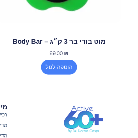
מוט בודי בר 3 ק״ג – Body Bar
89.00
₪
הוספה לסל
מיד
רכיש
מדינ
מדינ