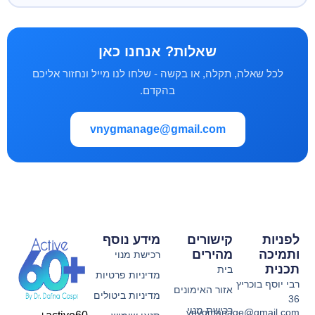
שאלות? אנחנו כאן
לכל שאלה, תקלה, או בקשה - שלחו לנו מייל ונחזור אליכם
בהקדם.
vnygmanage@gmail.com
לפניות
קישורים
מידע נוסף
ותמיכה
מהירים
רכישת מנוי
תכנית
בית
מדיניות פרטיות
רבי יוסף בוכריץ
אזור האימונים
מדיניות ביטולים
36
רכישת מנוי
vnygmanage@gmail.com